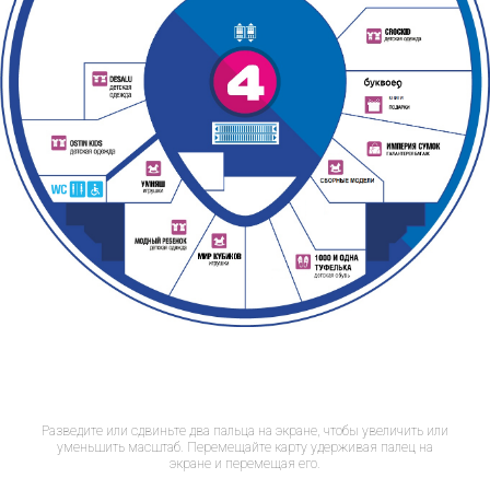
Разведите или сдвиньте два пальца на экране, чтобы увеличить или
уменьшить масштаб. Перемещайте карту удерживая палец на
экране и перемещая его.