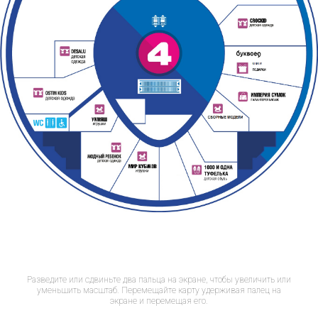
Разведите или сдвиньте два пальца на экране, чтобы увеличить или
уменьшить масштаб. Перемещайте карту удерживая палец на
экране и перемещая его.