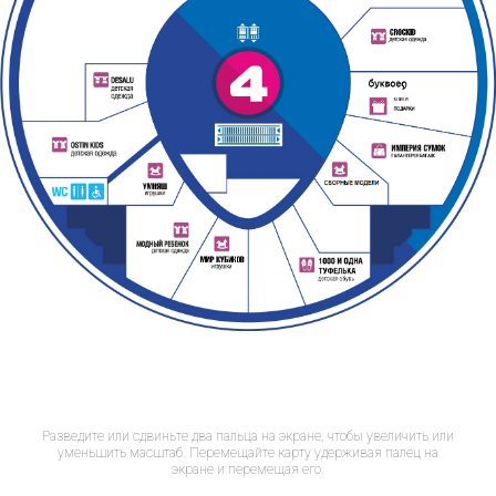
Разведите или сдвиньте два пальца на экране, чтобы увеличить или
уменьшить масштаб. Перемещайте карту удерживая палец на
экране и перемещая его.