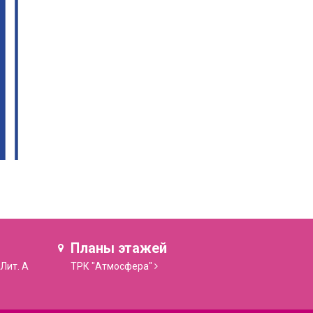
Планы этажей
 Лит. А
ТРК "Атмосфера"