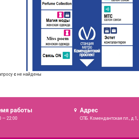
апросу
c
не найдены
емя работы
Адрес
0 — 22:00
СПБ. Комендантская пл., д.1,