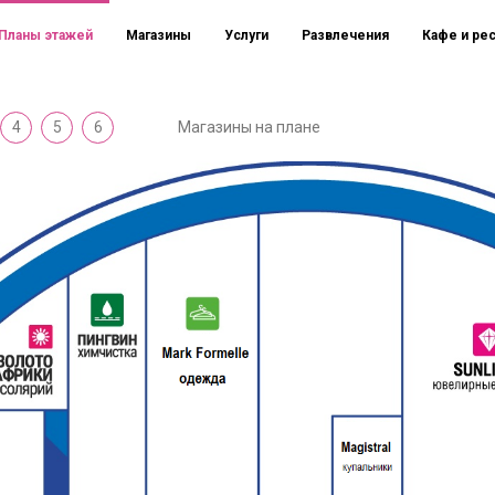
Планы этажей
Магазины
Услуги
Развлечения
Кафе и ре
4
5
6
Магазины на плане