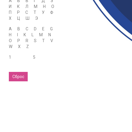
А
Б
В
Г
Д
З
И
К
Л
М
Н
О
П
Р
С
Т
У
Ф
Х
Ц
Ш
Э
A
B
C
D
E
G
H
I
K
L
M
N
O
P
R
S
T
V
W
X
Z
1
5
Сброс