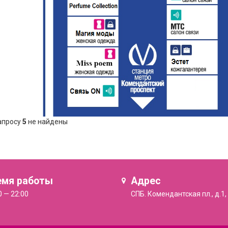
апросу
5
не найдены
емя работы
Адрес
0 — 22:00
СПБ. Комендантская пл., д.1,