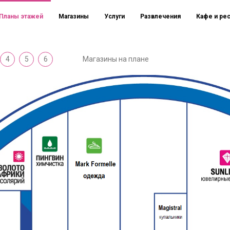
Планы этажей
Магазины
Услуги
Развлечения
Кафе и ре
4
5
6
Магазины на плане