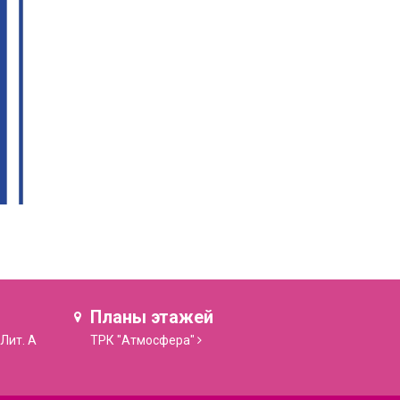
Планы этажей
 Лит. А
ТРК "Атмосфера"