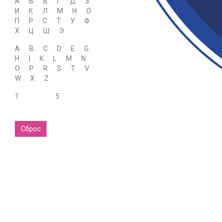
А
Б
В
Г
Д
З
И
К
Л
М
Н
О
П
Р
С
Т
У
Ф
Х
Ц
Ш
Э
A
B
C
D
E
G
H
I
K
L
M
N
O
P
R
S
T
V
W
X
Z
1
5
Сброс