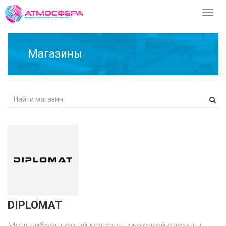
Перек
навиг
Магазины
DIPLOMAT
Мультибрендовый магазин мужской одежды.