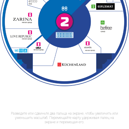
Разведите или сдвиньте два пальца на экране, чтобы увеличить или
уменьшить масштаб. Перемещайте карту удерживая палец на
экране и перемещая его.