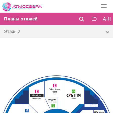
Перек
навиг
А-Я
Планы этажей
Этаж: 2