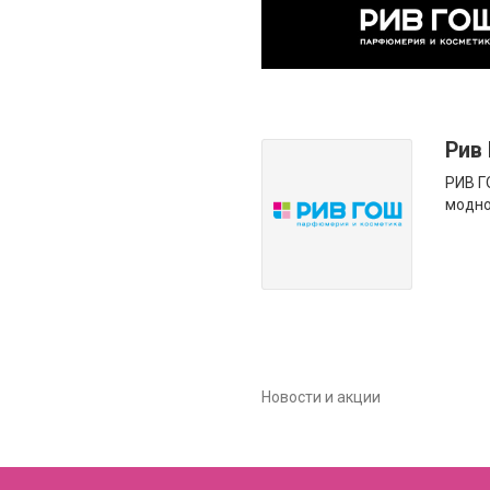
Рив
РИВ Г
модно
Новости и акции