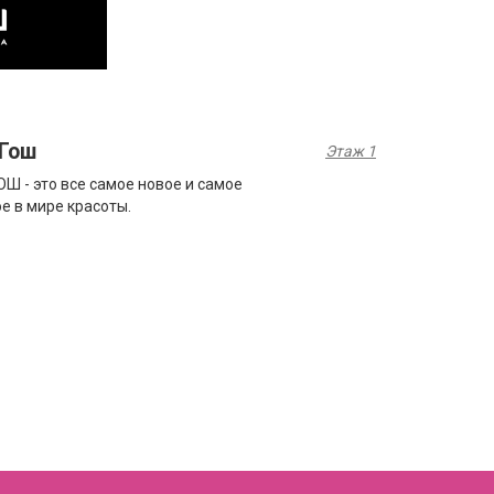
 Гош
Этаж 1
ОШ - это все самое новое и самое
е в мире красоты.