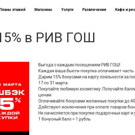
Планы этажей
Магазины
Услуги
Развлечения
Кафе и ре
15% в РИВ ГОШ
Выгода с каждым посещением РИВ ГОШ!
Каждая ваша бьюти-покупка оплачивает часть
Дарим 15% бонусами на карту лояльности за пок
17 по 31 марта.
Покупайте любимую косметику. Получайте балл
ценам.
Оплачивайте бонусами желанные покупки до 40%
Действуют исключения при оплате товаров бо
Не начисляется при покупке подарочных карт и
1 бонусный балл = 1 рубль