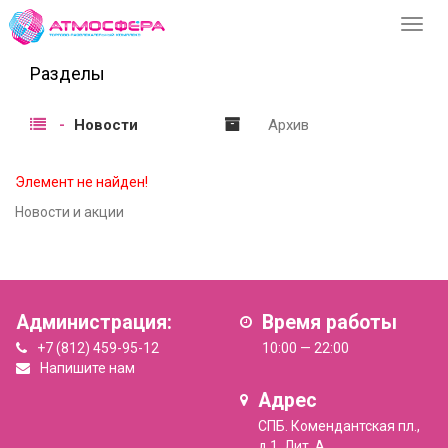
Перек
навиг
Разделы
Новости
Архив
Элемент не найден!
Новости и акции
Администрация:
Время работы
+7 (812) 459-95-12
10:00 — 22:00
Напишите нам
Адрес
СПБ. Комендантская пл.,
д.1, Лит. А